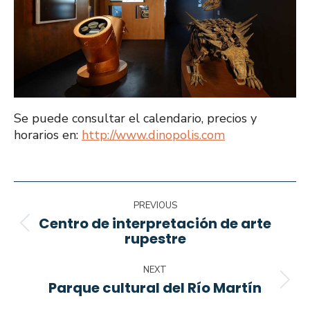
Se puede consultar el calendario, precios y
horarios en:
http://www.dinopolis.com
Navegación
PREVIOUS
Centro de interpretación de arte
entre
Proyecto
rupestre
anterior
proyectos
NEXT
Parque cultural del Río Martín
Proyecto
siguiente